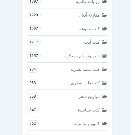
روايات عالمية
1797
مقارنة أديان
1729
كتب متنوعة
1597
كتب أدب
1217
سير وتراجم ومذكرات
1157
كتب تنمية بشرية
984
كتب طب بيطرى
983
دواوين شعر
858
كتب سياسية
847
كمبيوتر وانترنت
762