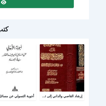
ص
كتب
إرشاد القاصي والداني إلى تراجم شيوخ الطبراني