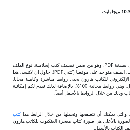
تحميل كتاب معجزة العنكبوت للكاتب هارون يحيى بصيغة PDF, وهو من ضمن تصنيف كتب إسلامية, نوع الملف
عند التحميل سيكون pdf, وحجمه 10.37 ميجا بايت, الملف متواجد على موقعنا (كتبي PDF), حاول أن لاتنسى هذا
العنكبوت الإلكتروني للكاتب هارون يحيى روابط مباشرة وكاملة مجانا,
وبإمكانك تحميل الكتاب من خلال الروابط بالأسفل, وهي روابط مجانية 100%, بالإضافة لذلك نقدم لكم إمكانية
ب وذلك من خلال الروابط بالأسفل أيضاً.
 والتي يمكنك أن تتصفحها وتحملها من خلال الرابط هذا
كتب
 الصورة بالأعلى هي صورة كتاب معجزة العنكبوت للكاتب هارون
ف الكتاب بالأسفل.