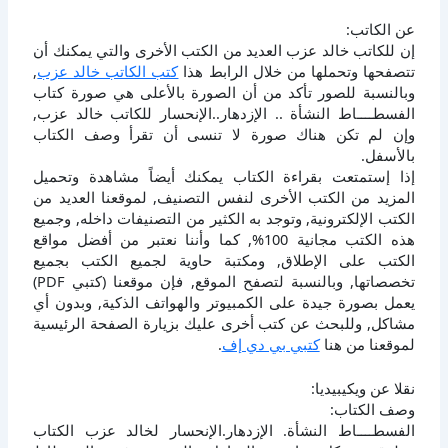
عن الكاتب:
إن للكاتب خالد عزب العديد من الكتب الأخرى والتي يمكنك أن
تتصفحها وتحملها من خلال الرابط هذا
كتب الكاتب خالد عزب
,
وبالنسبة للصور تأكد من أن الصورة بالأعلى هي صورة كتاب
الفسطــــاط النشأة .. الإزدهار..الإنحسار للكاتب خالد عزب,
وإن لم تكن هناك صورة لا تنسى أن تقرأ وصف الكتاب
بالأسفل.
إذا إستمتعت بقراءة الكتاب يمكنك أيضاً مشاهدة وتحميل
المزيد من الكتب الأخرى لنفس التصنيف, لموقعنا العديد من
الكتب الإلكترونية, وتوجد به الكثير من التصنيفات داخله, وجميع
هذه الكتب مجانية 100%, كما وأننا نعتبر من أفضل مواقع
الكتب على الإطلاق, ومكتبة حاوية لجميع الكتب بجميع
تخصصاتها, وبالنسبة لتصفح الموقع, فإن موقعنا (كتبي PDF)
يعمل بصورة جيدة على الكمبيوتر والهواتف الذكية, وبدون أي
مشاكل, وللبحث عن كتب أخرى عليك بزيارة الصفحة الرئيسية
لموقعنا من هنا
كتبي بي دي إف
.
نقلا عن ويكيبيديا:
وصف الكتاب:
الفسطــــاط النشأة. الإزدهار.الإنحسار لخالد عزب الكتاب