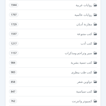
روايات عربية
1944
روايات عالمية
1797
مقارنة أديان
1729
كتب متنوعة
1597
كتب أدب
1217
سير وتراجم ومذكرات
1157
كتب تنمية بشرية
984
كتب طب بيطرى
983
دواوين شعر
858
كتب سياسية
847
كمبيوتر وانترنت
762