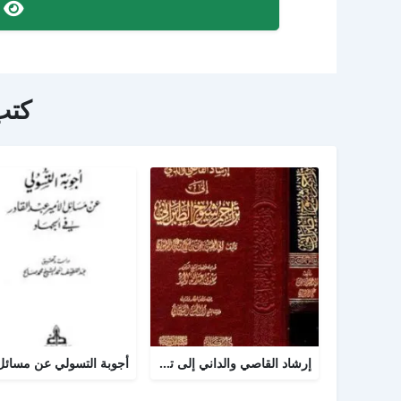
ص
كتب
إرشاد القاصي والداني إلى تراجم شيوخ الطبراني