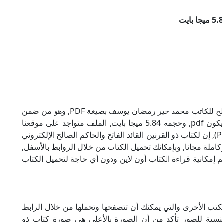
تحميل كتاب ذو القرنين القائد الفاتح والحاكم الصالح للكاتب محمد خير رمضان يوسف بصيغة PDF, وهو من ضمن
تصنيف كتب إسلامية, نوع الملف عند التحميل سيكون pdf, وحجمه 5.84 ميجا بايت, الملف متواجد على موقعنا
(كتبي PDF), حاول أن لاتنسى هذا الإسم (كتبي PDF), إن لكتاب ذو القرنين القائد الفاتح والحاكم الصالح الإلكتروني
لة مجانا, وبإمكانك تحميل الكتاب من خلال الروابط بالأسفل,
ة لذلك نقدم لكم إمكانية قراءة الكتاب أون لاين ودون أي حاجة لتحميل الكتاب
ب الأخرى والتي يمكنك أن تتصفحها وتحملها من خلال الرابط
لنسبة للصور تأكد من أن الصورة بالأعلى هي صورة كتاب ذو