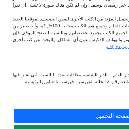
حمد خير رمضان يوسف, وإن لم تكن هناك صورة لا تنسى أن تقرأ
تحميل المزيد من الكتب الأخرى لنفس التصنيف, لموقعنا العديد
من الكتب الإلكترونية, وتوجد به الكثير من التصنيفات داخله, وجميع هذه الكتب مجانية 100%, كما وأننا نعتبر من
لجميع الكتب بجميع تخصصاتها, وبالنسبة لتصفح الموقع, فإن
 على الكمبيوتر والهواتف الذكية, وبدون أي مشاكل, وللبحث عن كتب أخرى
 بي دي إف
.
سلسلة أعلام القصص القرآني 3.الناشر للكتاب: دار القلم – الدار الشامية.مجلدات بعدد: 1.السنة التي نشر فيها
فحة التحميل