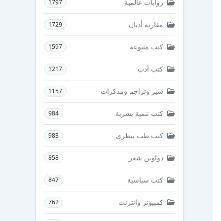
روايات عالمية
1797
مقارنة أديان
1729
كتب متنوعة
1597
كتب أدب
1217
سير وتراجم ومذكرات
1157
كتب تنمية بشرية
984
كتب طب بيطرى
983
دواوين شعر
858
كتب سياسية
847
كمبيوتر وانترنت
762