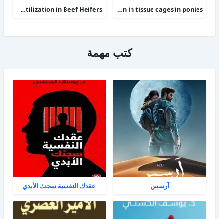
Phosphorus Deficiency Metabolism and Food Utilization in Beef Heifers
Clinical efficacy of intravenous administration of marbofloxacin in a Staphylococcus aureus infection in tissue cages in ponies
كتب مهمة
آرسس
عقدك النفسية سجنك الأبدي