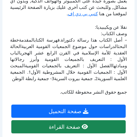
يعمل بصورة جيدة على الكمبيوتر والهواتف الذكية, وبدون أي
مشاكل, وللبحث عن كتب أخرى عليك بزيارة الصفحة الرئيسية
لموقعنا من هنا
كتبي بي دي إف
.
نقلا عن ويكيبيديا:
وصف الكتاب:
– أصل الكتاب هذا رسالة دكتوراة.فهرسة الكتابالمقدمةخطة
البحثالدراسات حول موضوع الجمعيات القومية العربيةالحالة
العقدية للأمة الإسلامية في القرن الرابع عشر الهجريالباب
الأول : التعريف بالجميعات القومية وأبرز رجالاتها
ومبادئهاالفصل الأول : التعريف بالجمعيات القوميةالمبحث
الأول : الجمعيات القومية خلال المشروطية الأول1. الجمعية
العلمية السورية2. جمعية بيروت السرية3- جمعية رابطة الوطن
جميع حقوق النشر محفوظة للكاتب.
صفحة التحميل
صفحة القراءة