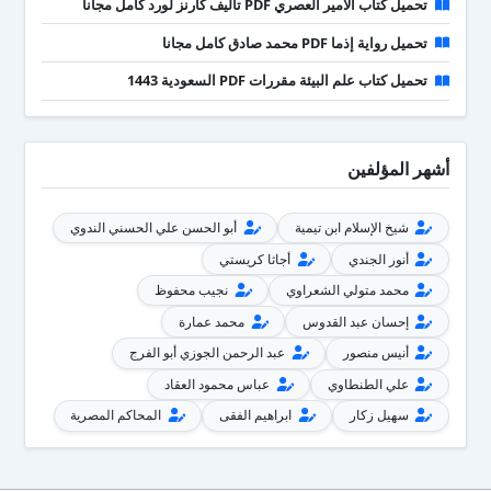
تحميل كتاب الأمير العصري PDF تأليف كارنز لورد كامل مجانا
تحميل رواية إذما PDF محمد صادق كامل مجانا
تحميل كتاب علم البيئة مقررات PDF السعودية 1443
أشهر المؤلفين
شيخ الإسلام ابن تيمية
أبو الحسن علي الحسني الندوي
أنور الجندي
أجاثا كريستي
محمد متولي الشعراوي
نجيب محفوظ
إحسان عبد القدوس
محمد عمارة
أنيس منصور
عبد الرحمن الجوزي أبو الفرج
علي الطنطاوي
عباس محمود العقاد
سهيل زكار
ابراهيم الفقى
المحاكم المصرية