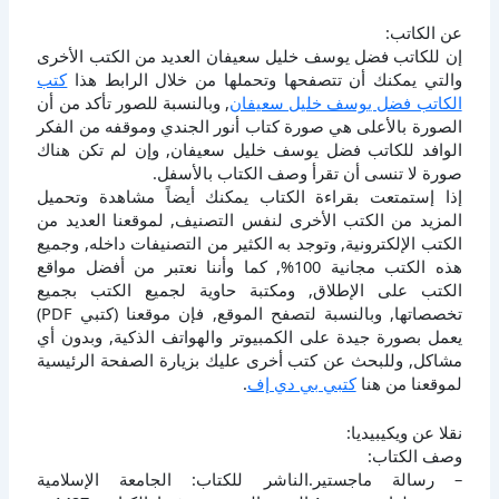
عن الكاتب:
إن للكاتب فضل يوسف خليل سعيفان العديد من الكتب الأخرى
والتي يمكنك أن تتصفحها وتحملها من خلال الرابط هذا
كتب
الكاتب فضل يوسف خليل سعيفان
, وبالنسبة للصور تأكد من أن
الصورة بالأعلى هي صورة كتاب أنور الجندي وموقفه من الفكر
الوافد للكاتب فضل يوسف خليل سعيفان, وإن لم تكن هناك
صورة لا تنسى أن تقرأ وصف الكتاب بالأسفل.
إذا إستمتعت بقراءة الكتاب يمكنك أيضاً مشاهدة وتحميل
المزيد من الكتب الأخرى لنفس التصنيف, لموقعنا العديد من
الكتب الإلكترونية, وتوجد به الكثير من التصنيفات داخله, وجميع
هذه الكتب مجانية 100%, كما وأننا نعتبر من أفضل مواقع
الكتب على الإطلاق, ومكتبة حاوية لجميع الكتب بجميع
تخصصاتها, وبالنسبة لتصفح الموقع, فإن موقعنا (كتبي PDF)
يعمل بصورة جيدة على الكمبيوتر والهواتف الذكية, وبدون أي
مشاكل, وللبحث عن كتب أخرى عليك بزيارة الصفحة الرئيسية
لموقعنا من هنا
كتبي بي دي إف
.
نقلا عن ويكيبيديا:
وصف الكتاب:
– رسالة ماجستير.الناشر للكتاب: الجامعة الإسلامية