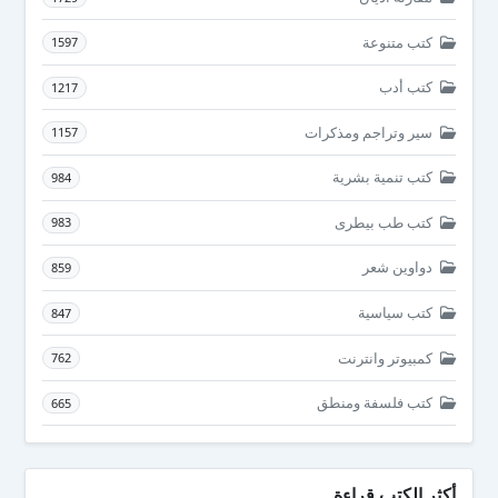
كتب متنوعة
1597
كتب أدب
1217
سير وتراجم ومذكرات
1157
كتب تنمية بشرية
984
كتب طب بيطرى
983
دواوين شعر
859
كتب سياسية
847
كمبيوتر وانترنت
762
كتب فلسفة ومنطق
665
أكثر الكتب قراءة