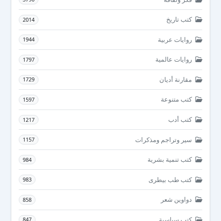
كتب تاريخ
2014
روايات عربية
1944
روايات عالمية
1797
مقارنة أديان
1729
كتب متنوعة
1597
كتب أدب
1217
سير وتراجم ومذكرات
1157
كتب تنمية بشرية
984
كتب طب بيطرى
983
دواوين شعر
858
كتب سياسية
847