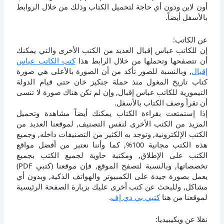
أون لاين ودون أي حاجة لتحميل الكتاب وذلك من خلال الروابط
بالأسفل أيضاً.
عن الكاتب:
إن للكاتب عباس إقبال العديد من الكتب الأخرى والتي يمكنك
أن تتصفحها وتحملها من خلال الرابط هذا
كتب الكاتب عباس
إقبال
, وبالنسبة للصور تأكد من أن الصورة بالأعلى هي صورة
كتاب تاريخ المغول منذ حملة جنكيز خان حتى قيام الدولة
التيمورية للكاتب عباس إقبال, وإن لم تكن هناك صورة لا تنسى
أن تقرأ وصف الكتاب بالأسفل.
إذا إستمتعت بقراءة الكتاب يمكنك أيضاً مشاهدة وتحميل
المزيد من الكتب الأخرى لنفس التصنيف, لموقعنا العديد من
الكتب الإلكترونية, وتوجد به الكثير من التصنيفات داخله, وجميع
هذه الكتب مجانية 100%, كما وأننا نعتبر من أفضل مواقع
الكتب على الإطلاق, ومكتبة حاوية لجميع الكتب بجميع
تخصصاتها, وبالنسبة لتصفح الموقع, فإن موقعنا (كتبي PDF)
يعمل بصورة جيدة على الكمبيوتر والهواتف الذكية, وبدون أي
مشاكل, وللبحث عن كتب أخرى عليك بزيارة الصفحة الرئيسية
لموقعنا من هنا
كتبي بي دي إف
.
نقلا عن ويكيبيديا: