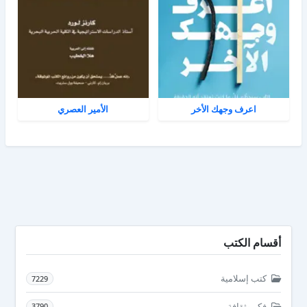
اعرف وجهك الأخر
الأمير العصري
أقسام الكتب
كتب إسلامية
7229
فكر وثقافة
3790