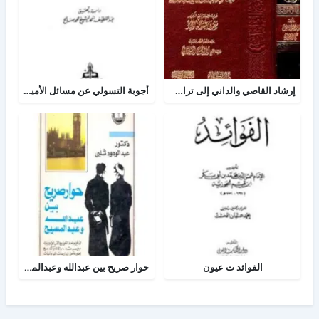
إرشاد القاصي والداني إلى تراجم شيوخ الطبراني
أجوبة التسولي عن مسائل الأمير عبد القادر في الجهاد
الفوائد ت عيون
حوار صريح بين عبدالله وعبدالمسيح