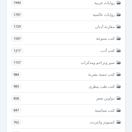
روايات عربية
1944
روايات عالمية
1797
مقارنة أديان
1729
كتب متنوعة
1597
كتب أدب
1217
سير وتراجم ومذكرات
1157
كتب تنمية بشرية
984
كتب طب بيطرى
983
دواوين شعر
858
كتب سياسية
847
كمبيوتر وانترنت
762