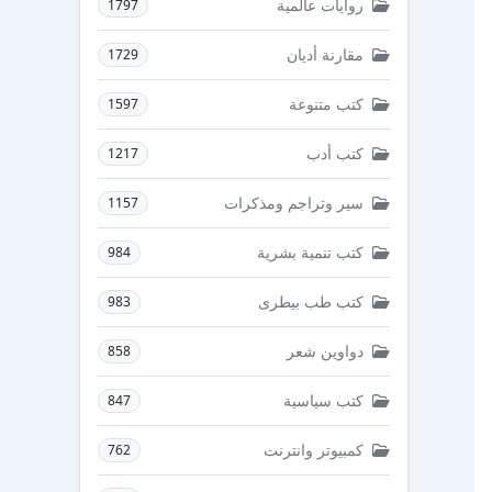
روايات عالمية
1797
مقارنة أديان
1729
كتب متنوعة
1597
كتب أدب
1217
سير وتراجم ومذكرات
1157
كتب تنمية بشرية
984
كتب طب بيطرى
983
دواوين شعر
858
كتب سياسية
847
كمبيوتر وانترنت
762