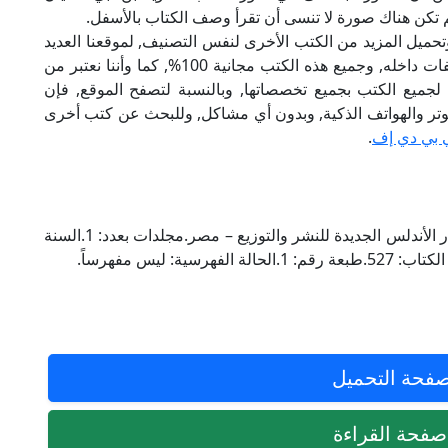
كن هناك صورة لا تنسى أن تقرأ وصف الكتاب بالأسفل.
تحميل المزيد من الكتب الأخرى لنفس التصنيف, لموقعنا العديد
من الكتب الإلكترونية, وتوجد به الكثير من التصنيفات داخله, وجميع هذه الكتب مجانية 100%, كما وأننا نعتبر من
لجميع الكتب بجميع تخصصاتها, وبالنسبة لتصفح الموقع, فإن
 على الكمبيوتر والهواتف الذكية, وبدون أي مشاكل, وللبحث عن كتب أخرى
 بي دي إف
.
المحقق: طلعت بن فؤد الحلواني.الناشر للكتاب: دار الأندلس الجديدة للنشر والتوزيع – مصر.مجلدات بعدد: 1.السنة
فحة التحميل
فحة القراءة