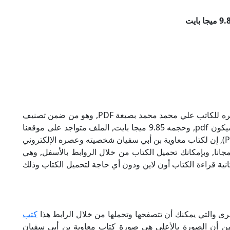
تحميل كتاب معاوية بن أبي سفيان شخصيته وعصره للكاتب علي محمد محمد بصيغة PDF, وهو من ضمن تصنيف
سير وتراجم ومذكرات, نوع الملف عند التحميل سيكون pdf, وحجمه 9.85 ميجا بايت, الملف متواجد على موقعنا
(كتبي PDF), حاول أن لاتنسى هذا الإسم (كتبي PDF), إن لكتاب معاوية بن أبي سفيان شخصيته وعصره الإلكتروني
نا, وبإمكانك تحميل الكتاب من خلال الروابط بالأسفل, وهي
دم لكم إمكانية قراءة الكتاب أون لاين ودون أي حاجة لتحميل الكتاب وذلك
رى والتي يمكنك أن تتصفحها وتحملها من خلال الرابط هذا
كتب
 من أن الصورة بالأعلى هي صورة كتاب معاوية بن أبي سفيان