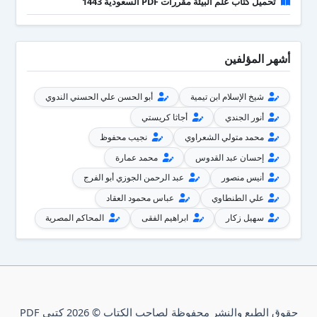
تحميل كتاب علم البيئة مقررات PDF السعودية 1443
أشهر المؤلفين
شيخ الإسلام ابن تيمية
أبو الحسن علي الحسني الندوي
أنور الجندي
أجاثا كريستي
محمد متولي الشعراوي
نجيب محفوظ
إحسان عبد القدوس
محمد عمارة
أنيس منصور
عبد الرحمن الجوزي أبو الفرج
علي الطنطاوي
عباس محمود العقاد
سهيل زكار
ابراهيم الفقى
المحاكم المصرية
حقوق الطبع والنشر محفوظة لصاحب الكتاب © 2026 كتبي PDF