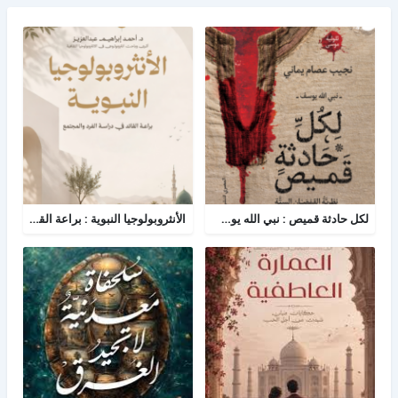
لكل حادثة قميص : نبي الله يوسف - نظرية القمصان الستة في قراءة القصة القرآنية
الأنثروبولوجيا النبوية : براعة القائد في دراسة الفرد والمجتمع