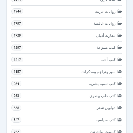
روايات عربية
1944
روايات عالمية
1797
مقارنة أديان
1729
كتب متنوعة
1597
كتب أدب
1217
سير وتراجم ومذكرات
1157
كتب تنمية بشرية
984
كتب طب بيطرى
983
دواوين شعر
858
كتب سياسية
847
كمبيوتر وانترنت
762