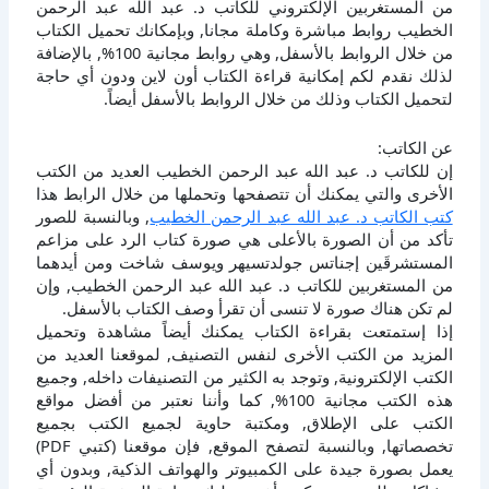
من المستغربين الإلكتروني للكاتب د. عبد الله عبد الرحمن
الخطيب روابط مباشرة وكاملة مجانا, وبإمكانك تحميل الكتاب
من خلال الروابط بالأسفل, وهي روابط مجانية 100%, بالإضافة
لذلك نقدم لكم إمكانية قراءة الكتاب أون لاين ودون أي حاجة
لتحميل الكتاب وذلك من خلال الروابط بالأسفل أيضاً.
عن الكاتب:
إن للكاتب د. عبد الله عبد الرحمن الخطيب العديد من الكتب
الأخرى والتي يمكنك أن تتصفحها وتحملها من خلال الرابط هذا
كتب الكاتب د. عبد الله عبد الرحمن الخطيب
, وبالنسبة للصور
تأكد من أن الصورة بالأعلى هي صورة كتاب الرد على مزاعم
المستشرقَين إجناتس جولدتسيهر ويوسف شاخت ومن أيدهما
من المستغربين للكاتب د. عبد الله عبد الرحمن الخطيب, وإن
لم تكن هناك صورة لا تنسى أن تقرأ وصف الكتاب بالأسفل.
إذا إستمتعت بقراءة الكتاب يمكنك أيضاً مشاهدة وتحميل
المزيد من الكتب الأخرى لنفس التصنيف, لموقعنا العديد من
الكتب الإلكترونية, وتوجد به الكثير من التصنيفات داخله, وجميع
هذه الكتب مجانية 100%, كما وأننا نعتبر من أفضل مواقع
الكتب على الإطلاق, ومكتبة حاوية لجميع الكتب بجميع
تخصصاتها, وبالنسبة لتصفح الموقع, فإن موقعنا (كتبي PDF)
يعمل بصورة جيدة على الكمبيوتر والهواتف الذكية, وبدون أي