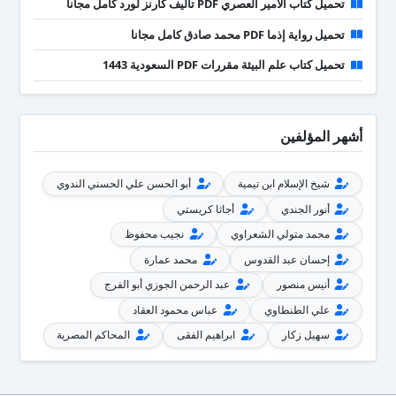
تحميل كتاب الأمير العصري PDF تأليف كارنز لورد كامل مجانا
تحميل رواية إذما PDF محمد صادق كامل مجانا
تحميل كتاب علم البيئة مقررات PDF السعودية 1443
أشهر المؤلفين
شيخ الإسلام ابن تيمية
أبو الحسن علي الحسني الندوي
أنور الجندي
أجاثا كريستي
محمد متولي الشعراوي
نجيب محفوظ
إحسان عبد القدوس
محمد عمارة
أنيس منصور
عبد الرحمن الجوزي أبو الفرج
علي الطنطاوي
عباس محمود العقاد
سهيل زكار
ابراهيم الفقى
المحاكم المصرية