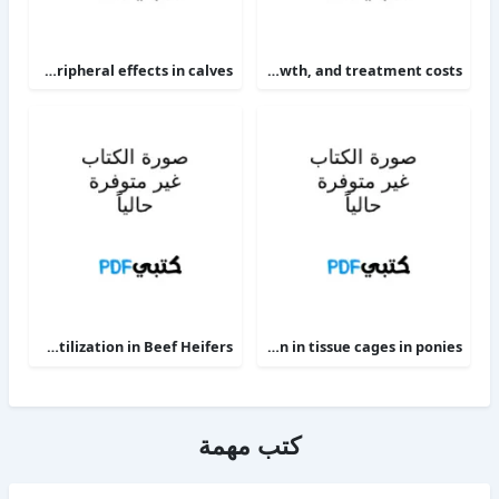
The alpha 2-adrenoceptor agonists xylazine and guanfacine exert different central nervous system, but comparable peripheral effects in calves
Targeting therapy to minimize antimicrobial use in preweaned calves effects on health, growth, and treatment costs
Phosphorus Deficiency Metabolism and Food Utilization in Beef Heifers
Clinical efficacy of intravenous administration of marbofloxacin in a Staphylococcus aureus infection in tissue cages in ponies
كتب مهمة