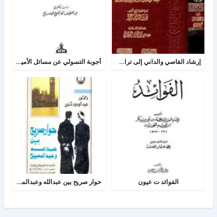
إرشاد القاصي والداني إلى تراجم شيوخ الطبراني
أجوبة التسولي عن مسائل الأمير عبد القادر في الجهاد
الفوائد ت عيون
حوار صريح بين عبدالله وعبدالمسيح