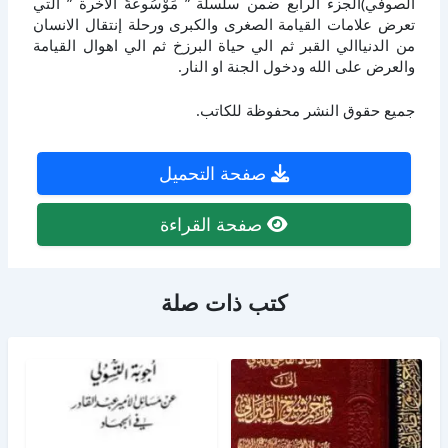
الصوفي)الجزء الرابع ضمن سلسلة ” مَوْسُوعَةُ الاخرة ” التي
تعرض علامات القيامة الصغرى والكبرى ورحلة إنتقال الانسان
من الدنياالي القبر ثم الي حياة البرزخ ثم الي اهوال القيامة
والعرض على الله ودخول الجنة او النار.
جميع حقوق النشر محفوظة للكاتب.
صفحة التحميل
صفحة القراءة
كتب ذات صلة