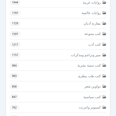
روايات عربية
1944
روايات عالمية
1797
مقارنة أديان
1729
كتب متنوعة
1597
كتب أدب
1217
سير وتراجم ومذكرات
1157
كتب تنمية بشرية
984
كتب طب بيطرى
983
دواوين شعر
858
كتب سياسية
847
كمبيوتر وانترنت
762