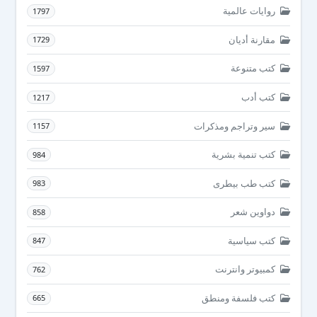
روايات عالمية
1797
مقارنة أديان
1729
كتب متنوعة
1597
كتب أدب
1217
سير وتراجم ومذكرات
1157
كتب تنمية بشرية
984
كتب طب بيطرى
983
دواوين شعر
858
كتب سياسية
847
كمبيوتر وانترنت
762
كتب فلسفة ومنطق
665