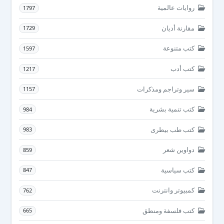
روايات عالمية
1797
مقارنة أديان
1729
كتب متنوعة
1597
كتب أدب
1217
سير وتراجم ومذكرات
1157
كتب تنمية بشرية
984
كتب طب بيطرى
983
دواوين شعر
859
كتب سياسية
847
كمبيوتر وانترنت
762
كتب فلسفة ومنطق
665