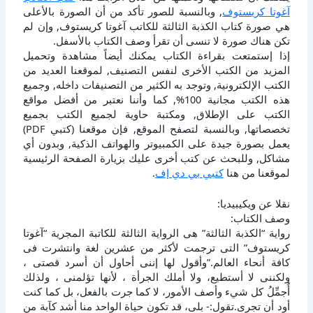
آغوتا كريستوف
, وبالنسبة للصور تأكد من أن الصورة بالأعلى
هي صورة كتاب الكذبة الثالثة للكاتب آغوتا كريستوف, وإن لم
تكن هناك صورة لا تنسى أن تقرأ وصف الكتاب بالأسفل.
إذا إستمتعت بقراءة الكتاب يمكنك أيضاً مشاهدة وتحميل
المزيد من الكتب الأخرى لنفس التصنيف, لموقعنا العديد من
الكتب الإلكترونية, وتوجد به الكثير من التصنيفات داخله, وجميع
هذه الكتب مجانية 100%, كما وأننا نعتبر من أفضل مواقع
الكتب على الإطلاق, ومكتبة حاوية لجميع الكتب بجميع
تخصصاتها, وبالنسبة لتصفح الموقع, فإن موقعنا (كتبي PDF)
يعمل بصورة جيدة على الكمبيوتر والهواتف الذكية, وبدون أي
مشاكل, وللبحث عن كتب أخرى عليك بزيارة الصفحة الرئيسية
لموقعنا من هنا
كتبي بي دي إف
.
نقلا عن ويكيبيديا:
وصف الكتاب:
رواية “الكذبة الثالثة” هى الرواية الثالثة للكاتبة المجرية “آغوتا
كريستوف” التى ترجمت لأكثر من عشرين لغة وانتشرت فى
كافة أنحاء العالم.”وأقول لها إننى أحاول أن أسرد قصتى ،
ولكننى لا أستطيع، ولا أملك الجرأة ، لأنها تؤلمنى ، ولذلك
أُجمِّلُ كل شيء وأصف الأمور، لا كما جرت بالفعل، بل كما كنت
أود أن تجرى.تقول:- بلى، قد تكون حياة الواحد منا أشد كآبة من