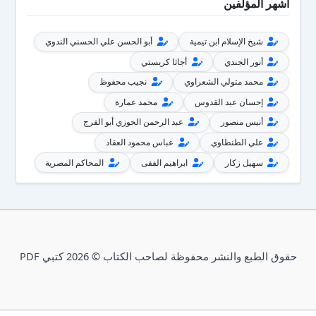
أشهر المؤلفين
شيخ الإسلام ابن تيمية
أبو الحسن علي الحسني الندوي
أنور الجندي
أجاثا كريستي
محمد متولي الشعراوي
نجيب محفوظ
إحسان عبد القدوس
محمد عمارة
أنيس منصور
عبد الرحمن الجوزي أبو الفرج
علي الطنطاوي
عباس محمود العقاد
سهيل زكار
ابراهيم الفقى
المحاكم المصرية
حقوق الطبع والنشر محفوظة لصاحب الكتاب © 2026 كتبي PDF