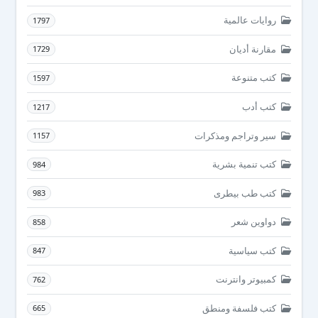
روايات عالمية
1797
مقارنة أديان
1729
كتب متنوعة
1597
كتب أدب
1217
سير وتراجم ومذكرات
1157
كتب تنمية بشرية
984
كتب طب بيطرى
983
دواوين شعر
858
كتب سياسية
847
كمبيوتر وانترنت
762
كتب فلسفة ومنطق
665