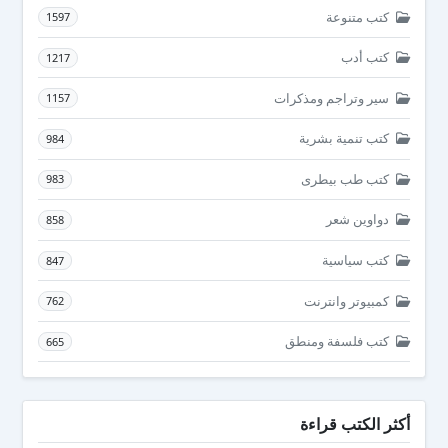
كتب متنوعة
1597
كتب أدب
1217
سير وتراجم ومذكرات
1157
كتب تنمية بشرية
984
كتب طب بيطرى
983
دواوين شعر
858
كتب سياسية
847
كمبيوتر وانترنت
762
كتب فلسفة ومنطق
665
أكثر الكتب قراءة