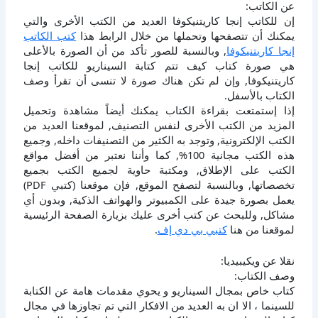
عن الكاتب:
إن للكاتب إنجا كاريتنيكوفا العديد من الكتب الأخرى والتي
يمكنك أن تتصفحها وتحملها من خلال الرابط هذا
كتب الكاتب
إنجا كاريتنيكوفا
, وبالنسبة للصور تأكد من أن الصورة بالأعلى
هي صورة كتاب كيف تتم كتابة السيناريو للكاتب إنجا
كاريتنيكوفا, وإن لم تكن هناك صورة لا تنسى أن تقرأ وصف
الكتاب بالأسفل.
إذا إستمتعت بقراءة الكتاب يمكنك أيضاً مشاهدة وتحميل
المزيد من الكتب الأخرى لنفس التصنيف, لموقعنا العديد من
الكتب الإلكترونية, وتوجد به الكثير من التصنيفات داخله, وجميع
هذه الكتب مجانية 100%, كما وأننا نعتبر من أفضل مواقع
الكتب على الإطلاق, ومكتبة حاوية لجميع الكتب بجميع
تخصصاتها, وبالنسبة لتصفح الموقع, فإن موقعنا (كتبي PDF)
يعمل بصورة جيدة على الكمبيوتر والهواتف الذكية, وبدون أي
مشاكل, وللبحث عن كتب أخرى عليك بزيارة الصفحة الرئيسية
لموقعنا من هنا
كتبي بي دي إف
.
نقلا عن ويكيبيديا:
وصف الكتاب:
كتاب خاص بمجال السيناريو و يحوي مقدمات هامة عن الكتابة
للسينما ، الا ان به العديد من الافكار التي تم تجاوزها في مجال