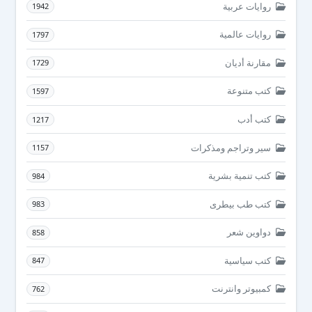
روايات عربية
1942
روايات عالمية
1797
مقارنة أديان
1729
كتب متنوعة
1597
كتب أدب
1217
سير وتراجم ومذكرات
1157
كتب تنمية بشرية
984
كتب طب بيطرى
983
دواوين شعر
858
كتب سياسية
847
كمبيوتر وانترنت
762