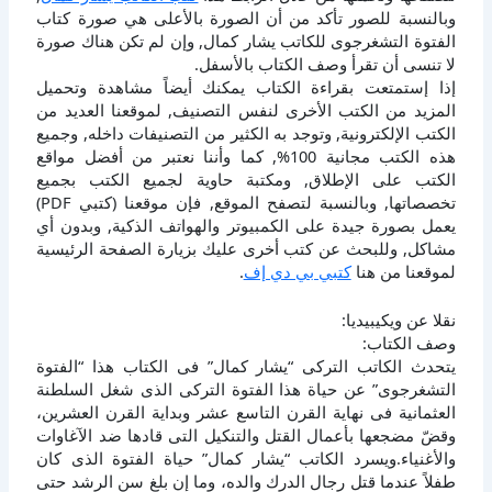
وبالنسبة للصور تأكد من أن الصورة بالأعلى هي صورة كتاب
الفتوة التشغرجوى للكاتب يشار كمال, وإن لم تكن هناك صورة
لا تنسى أن تقرأ وصف الكتاب بالأسفل.
إذا إستمتعت بقراءة الكتاب يمكنك أيضاً مشاهدة وتحميل
المزيد من الكتب الأخرى لنفس التصنيف, لموقعنا العديد من
الكتب الإلكترونية, وتوجد به الكثير من التصنيفات داخله, وجميع
هذه الكتب مجانية 100%, كما وأننا نعتبر من أفضل مواقع
الكتب على الإطلاق, ومكتبة حاوية لجميع الكتب بجميع
تخصصاتها, وبالنسبة لتصفح الموقع, فإن موقعنا (كتبي PDF)
يعمل بصورة جيدة على الكمبيوتر والهواتف الذكية, وبدون أي
مشاكل, وللبحث عن كتب أخرى عليك بزيارة الصفحة الرئيسية
لموقعنا من هنا
كتبي بي دي إف
.
نقلا عن ويكيبيديا:
وصف الكتاب:
يتحدث الكاتب التركى “يشار كمال” فى الكتاب هذا “الفتوة
التشغرجوى” عن حياة هذا الفتوة التركى الذى شغل السلطنة
العثمانية فى نهاية القرن التاسع عشر وبداية القرن العشرين،
وقضّ مضجعها بأعمال القتل والتنكيل التى قادها ضد الآغاوات
والأغنياء.ويسرد الكاتب “يشار كمال” حياة الفتوة الذى كان
طفلاً عندما قتل رجال الدرك والده، وما إن بلغ سن الرشد حتى