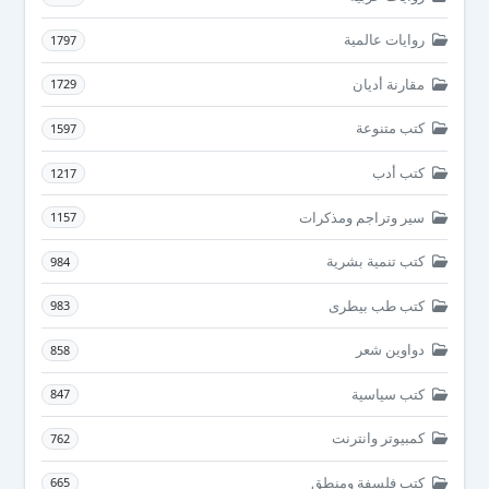
روايات عالمية
1797
مقارنة أديان
1729
كتب متنوعة
1597
كتب أدب
1217
سير وتراجم ومذكرات
1157
كتب تنمية بشرية
984
كتب طب بيطرى
983
دواوين شعر
858
كتب سياسية
847
كمبيوتر وانترنت
762
كتب فلسفة ومنطق
665