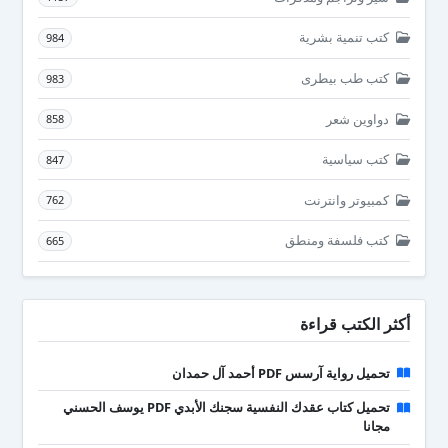
كتب تنمية بشرية
984
كتب طب بيطرى
983
دواوين شعر
858
كتب سياسية
847
كمبيوتر وانترنت
762
كتب فلسفة ومنطق
665
أكثر الكتب قراءة
تحميل رواية آرسس PDF أحمد آل حمدان
تحميل كتاب عقدك النفسية سجنك الأبدي PDF يوسف الحسني
مجانا