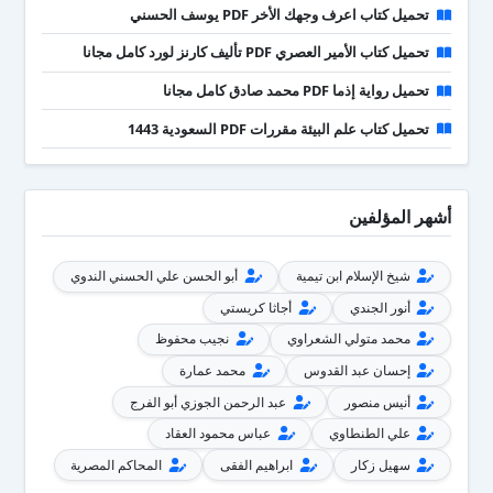
تحميل كتاب اعرف وجهك الأخر PDF يوسف الحسني
تحميل كتاب الأمير العصري PDF تأليف كارنز لورد كامل مجانا
تحميل رواية إذما PDF محمد صادق كامل مجانا
تحميل كتاب علم البيئة مقررات PDF السعودية 1443
أشهر المؤلفين
شيخ الإسلام ابن تيمية
أبو الحسن علي الحسني الندوي
أنور الجندي
أجاثا كريستي
محمد متولي الشعراوي
نجيب محفوظ
إحسان عبد القدوس
محمد عمارة
أنيس منصور
عبد الرحمن الجوزي أبو الفرج
علي الطنطاوي
عباس محمود العقاد
سهيل زكار
ابراهيم الفقى
المحاكم المصرية