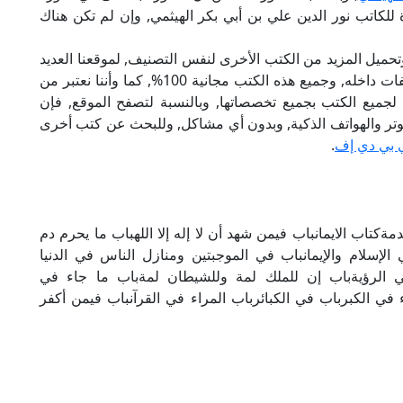
للكاتب نور الدين علي بن أبي بكر الهيثمي, وإن لم تكن هناك
تحميل المزيد من الكتب الأخرى لنفس التصنيف, لموقعنا العديد
من الكتب الإلكترونية, وتوجد به الكثير من التصنيفات داخله, وجميع هذه الكتب مجانية 100%, كما وأننا نعتبر من
لجميع الكتب بجميع تخصصاتها, وبالنسبة لتصفح الموقع, فإن
 على الكمبيوتر والهواتف الذكية, وبدون أي مشاكل, وللبحث عن كتب أخرى
 بي دي إف
.
كتاب الايمانباب فيمن شهد أن لا إله إلا اللهباب ما يحرم دم
 الإسلام والإيمانباب في الموجبتين ومنازل الناس في الدنيا
ي الرؤيةباب إن للملك لمة وللشيطان لمةباب ما جاء في
 في الكبرباب في الكبائرباب المراء في القرآنباب فيمن أكفر