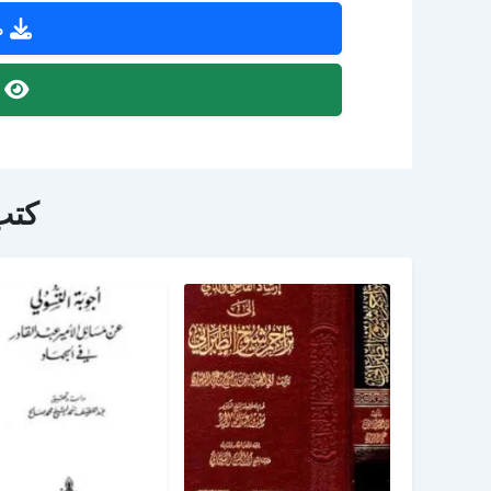
ص
ص
كتب