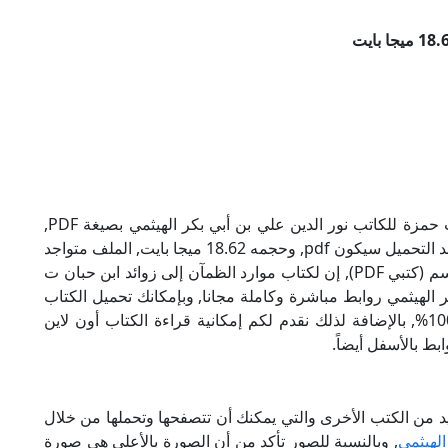
تحميل كتاب موارد الظمآن إلى زوائد ابن حبان ت حمزة للكاتب نور الدين علي بن أبي بكر الهيثمي بصيغة PDF,
وهو من ضمن تصنيف كتب إسلامية, نوع الملف عند التحميل سيكون pdf, وحجمه 18.62 ميجا بايت, الملف متواجد
على موقعنا (كتبي PDF), حاول أن لاتنسى هذا الإسم (كتبي PDF), إن لكتاب موارد الظمآن إلى زوائد ابن حبان ت
ر الهيثمي روابط مباشرة وكاملة مجانا, وبإمكانك تحميل الكتاب
من خلال الروابط بالأسفل, وهي روابط مجانية 100%, بالإضافة لذلك نقدم لكم إمكانية قراءة الكتاب أون لاين
ط بالأسفل أيضاً.
ديد من الكتب الأخرى والتي يمكنك أن تتصفحها وتحملها من خلال
الهيثمي
, وبالنسبة للصور تأكد من أن الصورة بالأعلى هي صورة