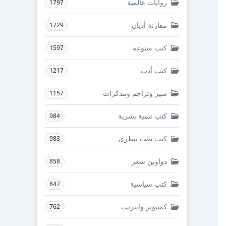
روايات عالمية
1797
مقارنة أديان
1729
كتب متنوعة
1597
كتب أدب
1217
سير وتراجم ومذكرات
1157
كتب تنمية بشرية
984
كتب طب بيطرى
983
دواوين شعر
858
كتب سياسية
847
كمبيوتر وانترنت
762