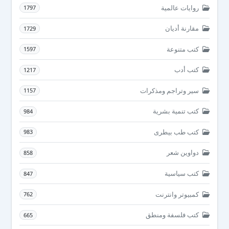
روايات عالمية
1797
مقارنة أديان
1729
كتب متنوعة
1597
كتب أدب
1217
سير وتراجم ومذكرات
1157
كتب تنمية بشرية
984
كتب طب بيطرى
983
دواوين شعر
858
كتب سياسية
847
كمبيوتر وانترنت
762
كتب فلسفة ومنطق
665