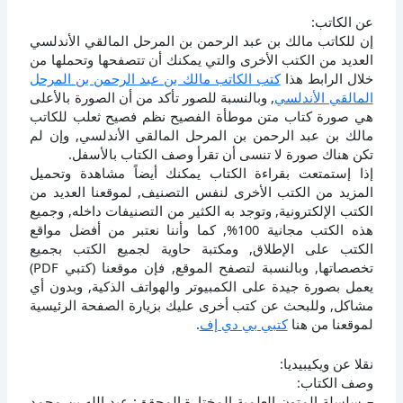
عن الكاتب:
إن للكاتب مالك بن عبد الرحمن بن المرحل المالقي الأندلسي
العديد من الكتب الأخرى والتي يمكنك أن تتصفحها وتحملها من
خلال الرابط هذا
كتب الكاتب مالك بن عبد الرحمن بن المرحل
المالقي الأندلسي
, وبالنسبة للصور تأكد من أن الصورة بالأعلى
هي صورة كتاب متن موطأة الفصيح نظم فصيح ثعلب للكاتب
مالك بن عبد الرحمن بن المرحل المالقي الأندلسي, وإن لم
تكن هناك صورة لا تنسى أن تقرأ وصف الكتاب بالأسفل.
إذا إستمتعت بقراءة الكتاب يمكنك أيضاً مشاهدة وتحميل
المزيد من الكتب الأخرى لنفس التصنيف, لموقعنا العديد من
الكتب الإلكترونية, وتوجد به الكثير من التصنيفات داخله, وجميع
هذه الكتب مجانية 100%, كما وأننا نعتبر من أفضل مواقع
الكتب على الإطلاق, ومكتبة حاوية لجميع الكتب بجميع
تخصصاتها, وبالنسبة لتصفح الموقع, فإن موقعنا (كتبي PDF)
يعمل بصورة جيدة على الكمبيوتر والهواتف الذكية, وبدون أي
مشاكل, وللبحث عن كتب أخرى عليك بزيارة الصفحة الرئيسية
لموقعنا من هنا
كتبي بي دي إف
.
نقلا عن ويكيبيديا:
وصف الكتاب:
– سلسلة المتون العلمية المختارة.المحقق: عبد الله بن محمد