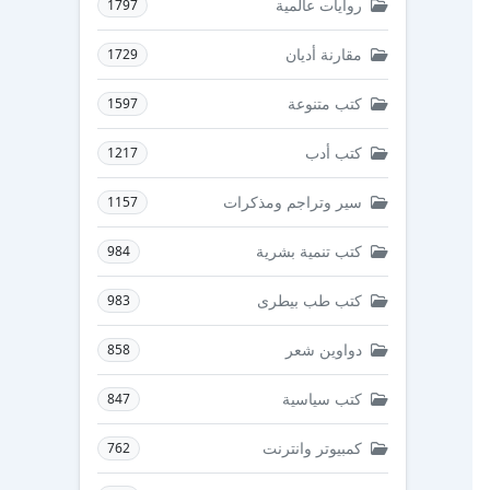
روايات عالمية
1797
مقارنة أديان
1729
كتب متنوعة
1597
كتب أدب
1217
سير وتراجم ومذكرات
1157
كتب تنمية بشرية
984
كتب طب بيطرى
983
دواوين شعر
858
كتب سياسية
847
كمبيوتر وانترنت
762