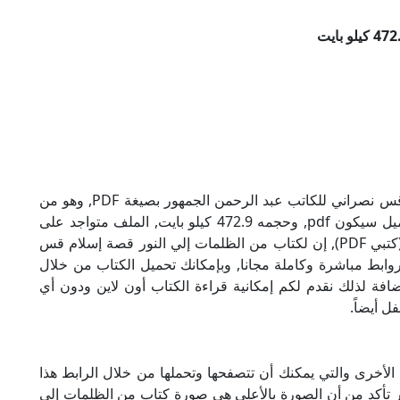
تحميل كتاب من الظلمات إلي النور قصة إسلام قس نصراني للكاتب عبد الرحمن الجمهور بصيغة PDF, وهو من
ضمن تصنيف كتب إسلامية, نوع الملف عند التحميل سيكون pdf, وحجمه 472.9 كيلو بايت, الملف متواجد على
موقعنا (كتبي PDF), حاول أن لاتنسى هذا الإسم (كتبي PDF), إن لكتاب من الظلمات إلي النور قصة إسلام قس
روابط مباشرة وكاملة مجانا, وبإمكانك تحميل الكتاب من خلال
أسفل, وهي روابط مجانية 100%, بالإضافة لذلك نقدم لكم إمكانية قراءة الكتاب أون لاين ودون أي
ل أيضاً.
الأخرى والتي يمكنك أن تتصفحها وتحملها من خلال الرابط هذا
ر تأكد من أن الصورة بالأعلى هي صورة كتاب من الظلمات إلي