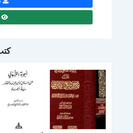
ص
ص
كتب