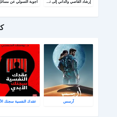
إرشاد القاصي والداني إلى تراجم شيوخ الطبراني
ك
آرسس
عقدك النفسية سجنك الأ