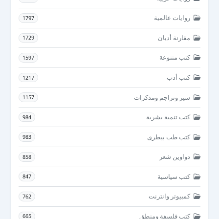
روايات عالمية
1797
مقارنة أديان
1729
كتب متنوعة
1597
كتب أدب
1217
سير وتراجم ومذكرات
1157
كتب تنمية بشرية
984
كتب طب بيطرى
983
دواوين شعر
858
كتب سياسية
847
كمبيوتر وانترنت
762
كتب فلسفة ومنطق
665