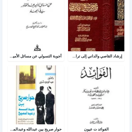
إرشاد القاصي والداني إلى تراجم شيوخ الطبراني
أجوبة التسولي عن مسائل الأمير عبد القادر في الجهاد
الفوائد ت عيون
حوار صريح بين عبدالله وعبدالمسيح