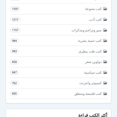
كتب متنوعة
1597
كتب أدب
1217
سير وتراجم ومذكرات
1157
كتب تنمية بشرية
984
كتب طب بيطرى
983
دواوين شعر
858
كتب سياسية
847
كمبيوتر وانترنت
762
كتب فلسفة ومنطق
665
أكثر الكتب قراءة