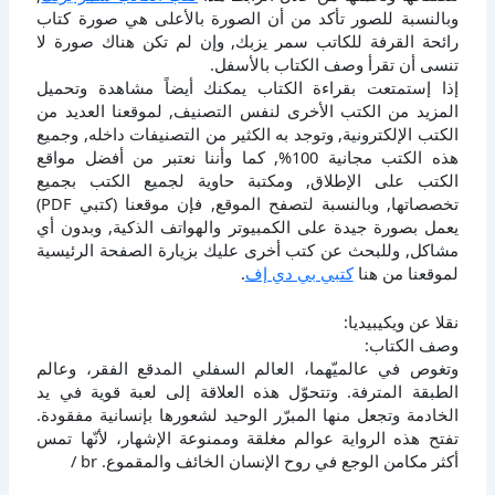
وبالنسبة للصور تأكد من أن الصورة بالأعلى هي صورة كتاب
رائحة القرفة للكاتب سمر يزبك, وإن لم تكن هناك صورة لا
تنسى أن تقرأ وصف الكتاب بالأسفل.
إذا إستمتعت بقراءة الكتاب يمكنك أيضاً مشاهدة وتحميل
المزيد من الكتب الأخرى لنفس التصنيف, لموقعنا العديد من
الكتب الإلكترونية, وتوجد به الكثير من التصنيفات داخله, وجميع
هذه الكتب مجانية 100%, كما وأننا نعتبر من أفضل مواقع
الكتب على الإطلاق, ومكتبة حاوية لجميع الكتب بجميع
تخصصاتها, وبالنسبة لتصفح الموقع, فإن موقعنا (كتبي PDF)
يعمل بصورة جيدة على الكمبيوتر والهواتف الذكية, وبدون أي
مشاكل, وللبحث عن كتب أخرى عليك بزيارة الصفحة الرئيسية
لموقعنا من هنا
كتبي بي دي إف
.
نقلا عن ويكيبيديا:
وصف الكتاب:
وتغوص في عالميّهما، العالم السفلي المدقع الفقر، وعالم
الطبقة المترفة. وتتحوّل هذه العلاقة إلى لعبة قوية في يد
الخادمة وتجعل منها المبرّر الوحيد لشعورها بإنسانية مفقودة.
تفتح هذه الرواية عوالم مغلقة وممنوعة الإشهار، لأنّها تمس
أكثر مكامن الوجع في روح الإنسان الخائف والمقموع. br /