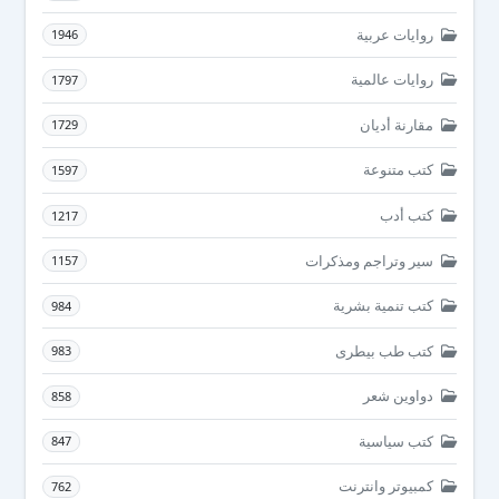
روايات عربية
1946
روايات عالمية
1797
مقارنة أديان
1729
كتب متنوعة
1597
كتب أدب
1217
سير وتراجم ومذكرات
1157
كتب تنمية بشرية
984
كتب طب بيطرى
983
دواوين شعر
858
كتب سياسية
847
كمبيوتر وانترنت
762