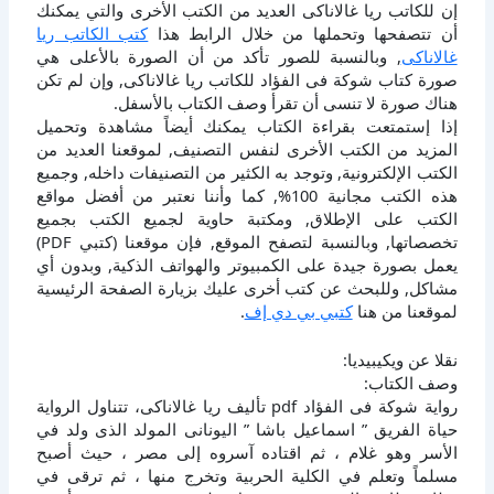
إن للكاتب ريا غالاناكى العديد من الكتب الأخرى والتي يمكنك
أن تتصفحها وتحملها من خلال الرابط هذا
كتب الكاتب ريا
غالاناكى
, وبالنسبة للصور تأكد من أن الصورة بالأعلى هي
صورة كتاب شوكة فى الفؤاد للكاتب ريا غالاناكى, وإن لم تكن
هناك صورة لا تنسى أن تقرأ وصف الكتاب بالأسفل.
إذا إستمتعت بقراءة الكتاب يمكنك أيضاً مشاهدة وتحميل
المزيد من الكتب الأخرى لنفس التصنيف, لموقعنا العديد من
الكتب الإلكترونية, وتوجد به الكثير من التصنيفات داخله, وجميع
هذه الكتب مجانية 100%, كما وأننا نعتبر من أفضل مواقع
الكتب على الإطلاق, ومكتبة حاوية لجميع الكتب بجميع
تخصصاتها, وبالنسبة لتصفح الموقع, فإن موقعنا (كتبي PDF)
يعمل بصورة جيدة على الكمبيوتر والهواتف الذكية, وبدون أي
مشاكل, وللبحث عن كتب أخرى عليك بزيارة الصفحة الرئيسية
لموقعنا من هنا
كتبي بي دي إف
.
نقلا عن ويكيبيديا:
وصف الكتاب:
رواية شوكة فى الفؤاد pdf تأليف ريا غالاناكى، تتناول الرواية
حياة الفريق ” اسماعيل باشا ” اليونانى المولد الذى ولد في
الأسر وهو غلام ، ثم اقتاده آسروه إلى مصر ، حيث أصبح
مسلماً وتعلم في الكلية الحربية وتخرج منها ، ثم ترقى في