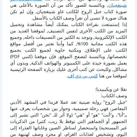
شينغجيان
, وبالنسبة للصور تأكد من أن الصورة بالأعلى هي
صورة كتاب جبل الروح للكاتب غاو شينغجيان, وإن لم تكن
هناك صورة لا تنسى أن تقرأ وصف الكتاب بالأسفل.
إذا إستمتعت بقراءة الكتاب يمكنك أيضاً مشاهدة وتحميل
المزيد من الكتب الأخرى لنفس التصنيف, لموقعنا العديد من
الكتب الإلكترونية, وتوجد به الكثير من التصنيفات داخله, وجميع
هذه الكتب مجانية 100%, كما وأننا نعتبر من أفضل مواقع
الكتب على الإطلاق, ومكتبة حاوية لجميع الكتب بجميع
تخصصاتها, وبالنسبة لتصفح الموقع, فإن موقعنا (كتبي PDF)
يعمل بصورة جيدة على الكمبيوتر والهواتف الذكية, وبدون أي
مشاكل, وللبحث عن كتب أخرى عليك بزيارة الصفحة الرئيسية
لموقعنا من هنا
كتبي بي دي إف
.
نقلا عن ويكيبيديا:
وصف الكتاب:
“جبل الروح” رواية صينية تعد عملا فريدا في المشهد الأدبي
المعاصر، فهي رحلة صميمية، وحوار بين شخصيات يعرف عنها
بـ”أنا”، و”أنت” “هو” أو “هي” (ولا أثر للـ “نحن” التي تشير إلى
الجمهور أو الجماهير التي توقظ بلا ريب، كثيرا من الذكريات
غير المستحبة) واستحضار لمناظر الصين وغاباتها العذراء إلى
اليوم، وتشخيص لعذابات الغرام، او مجرد وصف لهنيهة من