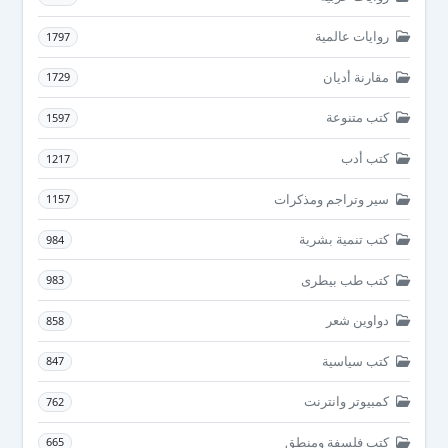
روايات عالمية
1797
مقارنة أديان
1729
كتب متنوعة
1597
كتب أدب
1217
سير وتراجم ومذكرات
1157
كتب تنمية بشرية
984
كتب طب بيطرى
983
دواوين شعر
858
كتب سياسية
847
كمبيوتر وانترنت
762
كتب فلسفة ومنطق
665