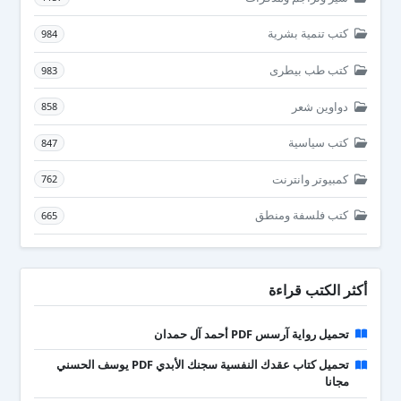
كتب تنمية بشرية
984
كتب طب بيطرى
983
دواوين شعر
858
كتب سياسية
847
كمبيوتر وانترنت
762
كتب فلسفة ومنطق
665
أكثر الكتب قراءة
تحميل رواية آرسس PDF أحمد آل حمدان
تحميل كتاب عقدك النفسية سجنك الأبدي PDF يوسف الحسني
مجانا