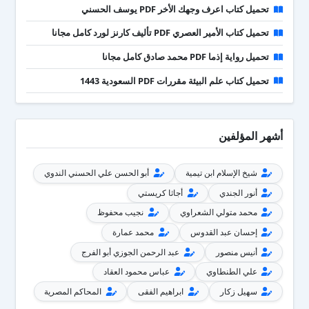
تحميل كتاب اعرف وجهك الأخر PDF يوسف الحسني
تحميل كتاب الأمير العصري PDF تأليف كارنز لورد كامل مجانا
تحميل رواية إذما PDF محمد صادق كامل مجانا
تحميل كتاب علم البيئة مقررات PDF السعودية 1443
أشهر المؤلفين
شيخ الإسلام ابن تيمية
أبو الحسن علي الحسني الندوي
أنور الجندي
أجاثا كريستي
محمد متولي الشعراوي
نجيب محفوظ
إحسان عبد القدوس
محمد عمارة
أنيس منصور
عبد الرحمن الجوزي أبو الفرج
علي الطنطاوي
عباس محمود العقاد
سهيل زكار
ابراهيم الفقى
المحاكم المصرية