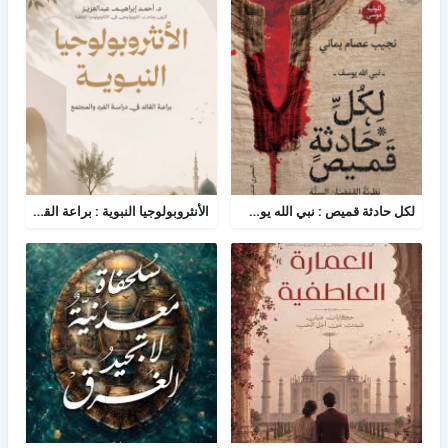
لكل حادثة قميص : نبي الله يوسف - نظرية القمصان الستة في قراءة القصة القرآنية
الأنثروبولوجيا النبوية : براعة القائد في دراسة الفرد والمجتمع