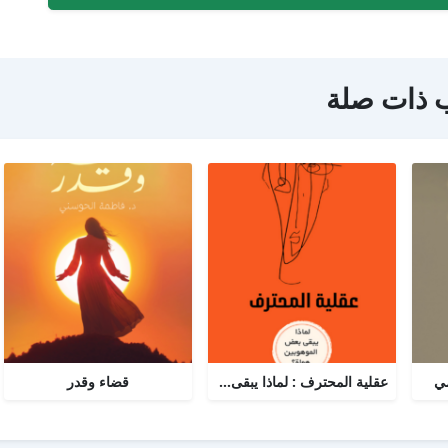
 ذات صلة
مي
عقلية المحترف : لماذا يبقى البعض هواة رغم الموهبة؟
قضاء وقدر