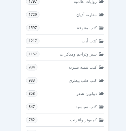
روايات عالمية
1797
مقارنة أديان
1729
كتب متنوعة
1597
كتب أدب
1217
سير وتراجم ومذكرات
1157
كتب تنمية بشرية
984
كتب طب بيطرى
983
دواوين شعر
858
كتب سياسية
847
كمبيوتر وانترنت
762