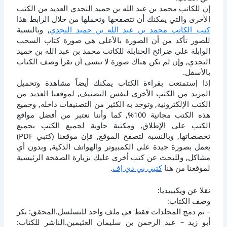
إن للكاتب محمد بن عبد الله بن حميد النجدي العديد من الكتب
الأخرى والتي يمكنك أن تتصفحها وتحملها من خلال الرابط هذا
كتب الكاتب محمد بن عبد الله بن حميد النجدي
, وبالنسبة
للصور تأكد من أن الصورة بالأعلى هي صورة كتاب السحب
الوابلة على ضرائح الحنابلة للكاتب محمد بن عبد الله بن حميد
النجدي, وإن لم تكن هناك صورة لا تنسى أن تقرأ وصف الكتاب
بالأسفل.
إذا إستمتعت بقراءة الكتاب يمكنك أيضاً مشاهدة وتحميل
المزيد من الكتب الأخرى لنفس التصنيف, لموقعنا العديد من
الكتب الإلكترونية, وتوجد به الكثير من التصنيفات داخله, وجميع
هذه الكتب مجانية 100%, كما وأننا نعتبر من أفضل مواقع
الكتب على الإطلاق, ومكتبة حاوية لجميع الكتب بجميع
تخصصاتها, وبالنسبة لتصفح الموقع, فإن موقعنا (كتبي PDF)
يعمل بصورة جيدة على الكمبيوتر والهواتف الذكية, وبدون أي
مشاكل, وللبحث عن كتب أخرى عليك بزيارة الصفحة الرئيسية
لموقعنا من هنا
كتبي بي دي إف
.
نقلا عن ويكيبيديا:
وصف الكتاب:
– تم دمج المجلدات فقط في ملف واحد للتسلسل.المحقق: بكر
أبو زيد – عبد الرحمن بن سليمان العثيمين.الناشر للكتاب: