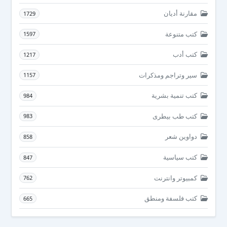
مقارنة أديان
1729
كتب متنوعة
1597
كتب أدب
1217
سير وتراجم ومذكرات
1157
كتب تنمية بشرية
984
كتب طب بيطرى
983
دواوين شعر
858
كتب سياسية
847
كمبيوتر وانترنت
762
كتب فلسفة ومنطق
665