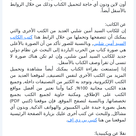
أون لاين ودون أي حاجة لتحميل الكتاب وذلك من خلال الروابط
بالأسفل أيضاً.
عن الكاتب:
إن للكاتب السيد أمين شلبي العديد من الكتب الأخرى والتي
يمكنك أن تتصفحها وتحملها من خلال الرابط هذا
كتب الكاتب
السيد أمين شلبي
, وبالنسبة للصور تأكد من أن الصورة بالأعلى
هي صورة كتاب من الحرب الباردة إلى البحث عن نظام دولي
جديد للكاتب السيد أمين شلبي, وإن لم تكن هناك صورة لا
تنسى أن تقرأ وصف الكتاب بالأسفل.
إذا إستمتعت بقراءة الكتاب يمكنك أيضاً مشاهدة وتحميل
المزيد من الكتب الأخرى لنفس التصنيف, لموقعنا العديد من
الكتب الإلكترونية, وتوجد به الكثير من التصنيفات داخله, وجميع
هذه الكتب مجانية 100%, كما وأننا نعتبر من أفضل مواقع
الكتب على الإطلاق, ومكتبة حاوية لجميع الكتب بجميع
تخصصاتها, وبالنسبة لتصفح الموقع, فإن موقعنا (كتبي PDF)
يعمل بصورة جيدة على الكمبيوتر والهواتف الذكية, وبدون أي
مشاكل, وللبحث عن كتب أخرى عليك بزيارة الصفحة الرئيسية
لموقعنا من هنا
كتبي بي دي إف
.
نقلا عن ويكيبيديا: