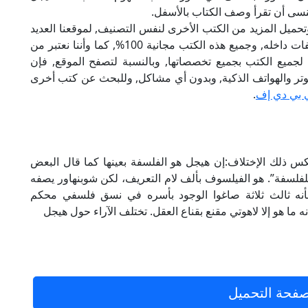
نسى أن تقرأ وصف الكتاب بالأسفل.
تحميل المزيد من الكتب الأخرى لنفس التصنيف, لموقعنا العديد
من الكتب الإلكترونية, وتوجد به الكثير من التصنيفات داخله, وجميع هذه الكتب مجانية 100%, كما وأننا نعتبر من
لجميع الكتب بجميع تخصصاتها, وبالنسبة لتصفح الموقع, فإن
 على الكمبيوتر والهواتف الذكية, وبدون أي مشاكل, وللبحث عن كتب أخرى
 بي دي إف
.
س ذلك الإختلاف:إن هيجل هو الفلسفة بعينها كما قال البعض
للفلسفة”. هو الفيلسوف بألف لام التعريف، لكن شوبنهاور يصفه
 بأنه ثالث ثلاثة صاغوا الوجود بأسره في نسق فلسفي محكم
 ما هو إلا لاهوتي مقنع بقناع العقل. تختلف الآراء حول هيجل
فحة التحميل