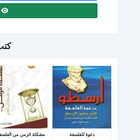
ص
كتب
دعوة للفلسفة