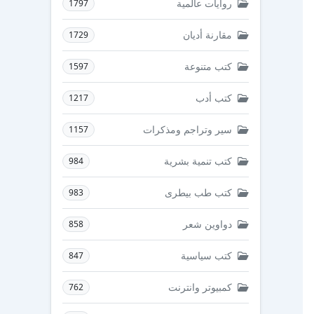
روايات عالمية
1797
مقارنة أديان
1729
كتب متنوعة
1597
كتب أدب
1217
سير وتراجم ومذكرات
1157
كتب تنمية بشرية
984
كتب طب بيطرى
983
دواوين شعر
858
كتب سياسية
847
كمبيوتر وانترنت
762