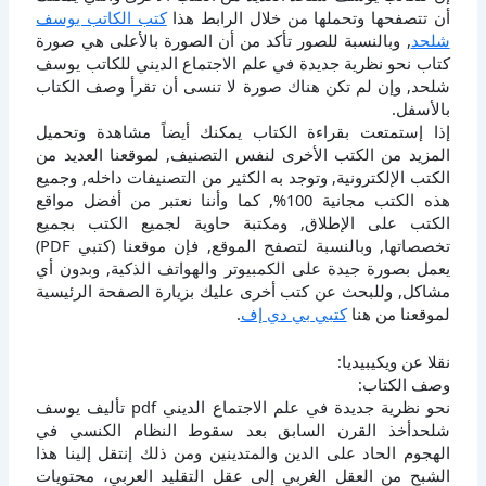
أن تتصفحها وتحملها من خلال الرابط هذا
كتب الكاتب يوسف
شلحد
, وبالنسبة للصور تأكد من أن الصورة بالأعلى هي صورة
كتاب نحو نظرية جديدة في علم الاجتماع الديني للكاتب يوسف
شلحد, وإن لم تكن هناك صورة لا تنسى أن تقرأ وصف الكتاب
بالأسفل.
إذا إستمتعت بقراءة الكتاب يمكنك أيضاً مشاهدة وتحميل
المزيد من الكتب الأخرى لنفس التصنيف, لموقعنا العديد من
الكتب الإلكترونية, وتوجد به الكثير من التصنيفات داخله, وجميع
هذه الكتب مجانية 100%, كما وأننا نعتبر من أفضل مواقع
الكتب على الإطلاق, ومكتبة حاوية لجميع الكتب بجميع
تخصصاتها, وبالنسبة لتصفح الموقع, فإن موقعنا (كتبي PDF)
يعمل بصورة جيدة على الكمبيوتر والهواتف الذكية, وبدون أي
مشاكل, وللبحث عن كتب أخرى عليك بزيارة الصفحة الرئيسية
لموقعنا من هنا
كتبي بي دي إف
.
نقلا عن ويكيبيديا:
وصف الكتاب:
نحو نظرية جديدة في علم الاجتماع الديني pdf تأليف يوسف
شلحدأخذ القرن السابق بعد سقوط النظام الكنسي في
الهجوم الحاد على الدين والمتدينين ومن ذلك إنتقل إلينا هذا
الشبح من العقل الغربي إلى عقل التقليد العربي، محتويات