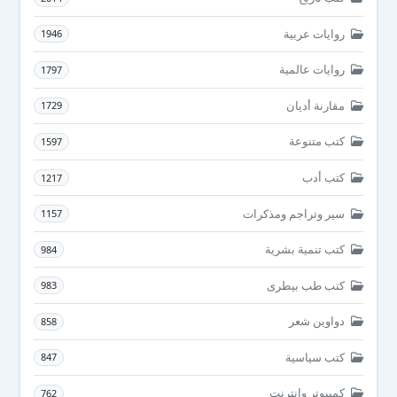
روايات عربية
1946
روايات عالمية
1797
مقارنة أديان
1729
كتب متنوعة
1597
كتب أدب
1217
سير وتراجم ومذكرات
1157
كتب تنمية بشرية
984
كتب طب بيطرى
983
دواوين شعر
858
كتب سياسية
847
كمبيوتر وانترنت
762