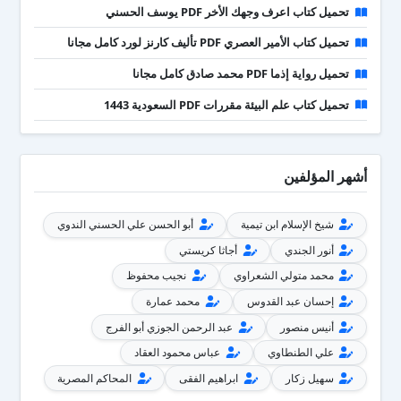
تحميل كتاب اعرف وجهك الأخر PDF يوسف الحسني
تحميل كتاب الأمير العصري PDF تأليف كارنز لورد كامل مجانا
تحميل رواية إذما PDF محمد صادق كامل مجانا
تحميل كتاب علم البيئة مقررات PDF السعودية 1443
أشهر المؤلفين
شيخ الإسلام ابن تيمية
أبو الحسن علي الحسني الندوي
أنور الجندي
أجاثا كريستي
محمد متولي الشعراوي
نجيب محفوظ
إحسان عبد القدوس
محمد عمارة
أنيس منصور
عبد الرحمن الجوزي أبو الفرج
علي الطنطاوي
عباس محمود العقاد
سهيل زكار
ابراهيم الفقى
المحاكم المصرية