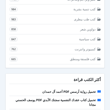
كتب تنمية بشرية
984
كتب طب بيطرى
983
دواوين شعر
858
كتب سياسية
847
كمبيوتر وانترنت
762
كتب فلسفة ومنطق
665
أكثر الكتب قراءة
تحميل رواية آرسس PDF أحمد آل حمدان
تحميل كتاب عقدك النفسية سجنك الأبدي PDF يوسف الحسني
مجانا