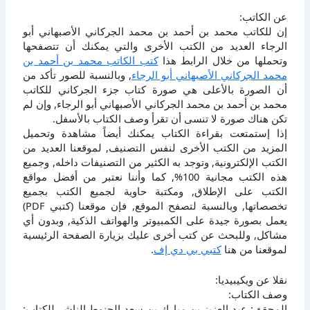
عن الكاتب:
إن للكاتب محمد بن أحمد بن محمد الجركاني الأصبهاني أبو
الرجاء العديد من الكتب الأخرى والتي يمكنك أن تتصفحها
وتحملها من خلال الرابط هذا
كتب الكاتب محمد بن أحمد بن
محمد الجركاني الأصبهاني أبو الرجاء
, وبالنسبة للصور تأكد من
أن الصورة بالأعلى هي صورة كتاب جزء الجركاني للكاتب
محمد بن أحمد بن محمد الجركاني الأصبهاني أبو الرجاء, وإن لم
تكن هناك صورة لا تنسى أن تقرأ وصف الكتاب بالأسفل.
إذا إستمتعت بقراءة الكتاب يمكنك أيضاً مشاهدة وتحميل
المزيد من الكتب الأخرى لنفس التصنيف, لموقعنا العديد من
الكتب الإلكترونية, وتوجد به الكثير من التصنيفات داخله, وجميع
هذه الكتب مجانية 100%, كما وأننا نعتبر من أفضل مواقع
الكتب على الإطلاق, ومكتبة حاوية لجميع الكتب بجميع
تخصصاتها, وبالنسبة لتصفح الموقع, فإن موقعنا (كتبي PDF)
يعمل بصورة جيدة على الكمبيوتر والهواتف الذكية, وبدون أي
مشاكل, وللبحث عن كتب أخرى عليك بزيارة الصفحة الرئيسية
لموقعنا من هنا
كتبي بي دي إف
.
نقلا عن ويكيبيديا:
وصف الكتاب:
المحقق: عبد العزيز بن مبارك بن سعد الحنوط.الناشر للكتاب: