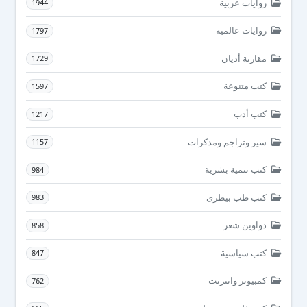
روايات عربية
1944
روايات عالمية
1797
مقارنة أديان
1729
كتب متنوعة
1597
كتب أدب
1217
سير وتراجم ومذكرات
1157
كتب تنمية بشرية
984
كتب طب بيطرى
983
دواوين شعر
858
كتب سياسية
847
كمبيوتر وانترنت
762