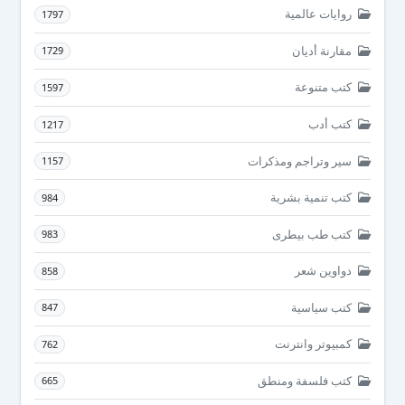
روايات عالمية
1797
مقارنة أديان
1729
كتب متنوعة
1597
كتب أدب
1217
سير وتراجم ومذكرات
1157
كتب تنمية بشرية
984
كتب طب بيطرى
983
دواوين شعر
858
كتب سياسية
847
كمبيوتر وانترنت
762
كتب فلسفة ومنطق
665