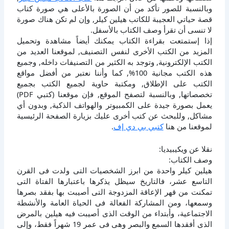
وبالنسبة للصور تأكد من أن الصورة بالأعلى هي صورة كتاب
قصة حياتي العجيبة للكاتب هيلين كيلر, وإن لم تكن هناك صورة
لا تنسى أن تقرأ وصف الكتاب بالأسفل.
إذا إستمتعت بقراءة الكتاب يمكنك أيضاً مشاهدة وتحميل
المزيد من الكتب الأخرى لنفس التصنيف, لموقعنا العديد من
الكتب الإلكترونية, وتوجد به الكثير من التصنيفات داخله, وجميع
هذه الكتب مجانية 100%, كما وأننا نعتبر من أفضل مواقع
الكتب على الإطلاق, ومكتبة حاوية لجميع الكتب بجميع
تخصصاتها, وبالنسبة لتصفح الموقع, فإن موقعنا (كتبي PDF)
يعمل بصورة جيدة على الكمبيوتر والهواتف الذكية, وبدون أي
مشاكل, وللبحث عن كتب أخرى عليك بزيارة الصفحة الرئيسية
لموقعنا من هنا
كتبي بي دي إف
.
نقلا عن ويكيبيديا:
وصف الكتاب:
هيلين كيلر واحدة من ابرز الشخصيات التى ولدت فى القرن
التاسع عشر، فالتاريخ سيظل يذكرها باعتبارها الفتاة التى
تمكنت من قهر الإعاقة المزدوجة التى أصيبت بها بفقد بصرها
وسمعها، ومن المشاركة الفعالة فى الحياة العامة والأنشطة
الاجتماعية، وأبتداء من الوقت الذى أصيبت فيه هيلين بالمرض
الذى أفقدها السمع والبصر وهى فى عمر 19 شهراً فقط، وإلى