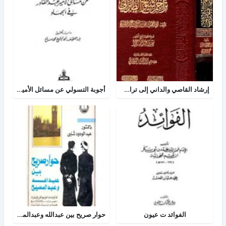
إرشاد القاصي والداني إلى تراجم شيوخ الطبراني
أجوبة التسولي عن مسائل الأمير عبد القادر في الجهاد
الفوائد ت عيون
حوار صريح بين عبدالله وعبدالمسيح