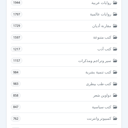
روايات عربية
1944
روايات عالمية
1797
مقارنة أديان
1729
كتب متنوعة
1597
كتب أدب
1217
سير وتراجم ومذكرات
1157
كتب تنمية بشرية
984
كتب طب بيطرى
983
دواوين شعر
858
كتب سياسية
847
كمبيوتر وانترنت
762