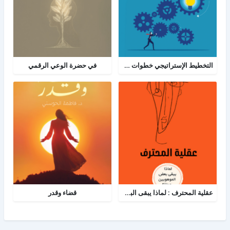
التخطيط الإستراتيجي خطوات ومعرفة: الدليل الإرشادي والبرنامج العملي للتخطيط
في حضرة الوعي الرقمي
عقلية المحترف : لماذا يبقى البعض هواة رغم الموهبة؟
قضاء وقدر