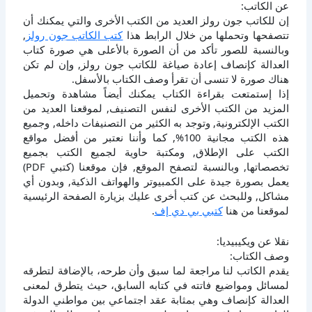
عن الكاتب:
إن للكاتب جون رولز العديد من الكتب الأخرى والتي يمكنك أن
تتصفحها وتحملها من خلال الرابط هذا
كتب الكاتب جون رولز
,
وبالنسبة للصور تأكد من أن الصورة بالأعلى هي صورة كتاب
العدالة كإنصاف إعادة صياغة للكاتب جون رولز, وإن لم تكن
هناك صورة لا تنسى أن تقرأ وصف الكتاب بالأسفل.
إذا إستمتعت بقراءة الكتاب يمكنك أيضاً مشاهدة وتحميل
المزيد من الكتب الأخرى لنفس التصنيف, لموقعنا العديد من
الكتب الإلكترونية, وتوجد به الكثير من التصنيفات داخله, وجميع
هذه الكتب مجانية 100%, كما وأننا نعتبر من أفضل مواقع
الكتب على الإطلاق, ومكتبة حاوية لجميع الكتب بجميع
تخصصاتها, وبالنسبة لتصفح الموقع, فإن موقعنا (كتبي PDF)
يعمل بصورة جيدة على الكمبيوتر والهواتف الذكية, وبدون أي
مشاكل, وللبحث عن كتب أخرى عليك بزيارة الصفحة الرئيسية
لموقعنا من هنا
كتبي بي دي إف
.
نقلا عن ويكيبيديا:
وصف الكتاب:
يقدم الكاتب لنا مراجعة لما سبق وأن طرحه، بالإضافة لتطرقه
لمسائل ومواضيع فاتته في كتابه السابق، حيث يتطرق لمعنى
العدالة كإنصاف وهي بمثابة عقد اجتماعي بين مواطني الدولة