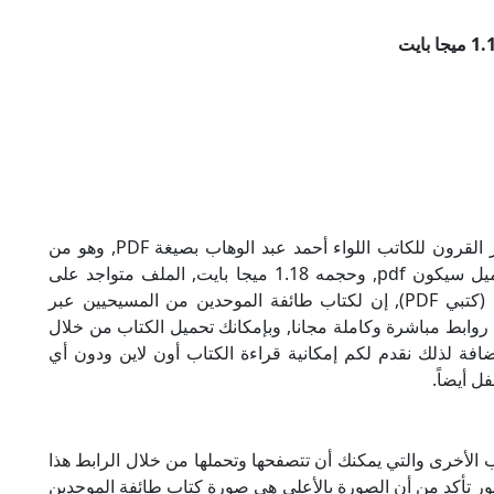
تحميل كتاب طائفة الموحدين من المسيحيين عبر القرون للكاتب اللواء أحمد عبد الوهاب بصيغة PDF, وهو من
ضمن تصنيف مقارنة أديان, نوع الملف عند التحميل سيكون pdf, وحجمه 1.18 ميجا بايت, الملف متواجد على
موقعنا (كتبي PDF), حاول أن لاتنسى هذا الإسم (كتبي PDF), إن لكتاب طائفة الموحدين من المسيحيين عبر
ب روابط مباشرة وكاملة مجانا, وبإمكانك تحميل الكتاب من خلال
أسفل, وهي روابط مجانية 100%, بالإضافة لذلك نقدم لكم إمكانية قراءة الكتاب أون لاين ودون أي
ل أيضاً.
ب الأخرى والتي يمكنك أن تتصفحها وتحملها من خلال الرابط هذا
صور تأكد من أن الصورة بالأعلى هي صورة كتاب طائفة الموحدين