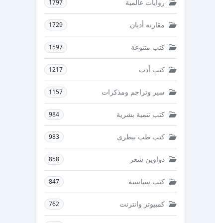
روايات عالمية
1797
مقارنة أديان
1729
كتب متنوعة
1597
كتب أدب
1217
سير وتراجم ومذكرات
1157
كتب تنمية بشرية
984
كتب طب بيطرى
983
دواوين شعر
858
كتب سياسية
847
كمبيوتر وانترنت
762