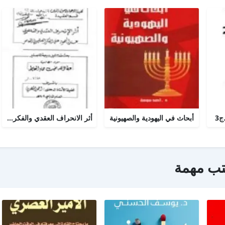
ج3
أبحاث في اليهودية والصهيونية
أثر الانحراف العقدي والفكري عند اليهود على الفكر الصهيوني المعاصر
تب مهمة