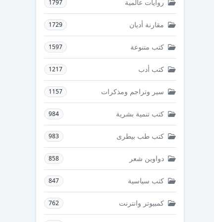
روايات عالمية
1797
مقارنة أديان
1729
كتب متنوعة
1597
كتب أدب
1217
سير وتراجم ومذكرات
1157
كتب تنمية بشرية
984
كتب طب بيطرى
983
دواوين شعر
858
كتب سياسية
847
كمبيوتر وانترنت
762