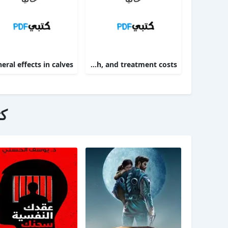
Targeting therapy to minimize antimicrobial use in preweaned calves effects on health, growth, and treatment costs
ك