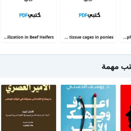
Phosphorus Deficiency Metabolism and Food Utilization in Beef Heifers
Clinical efficacy of intravenous administration of marbofloxacin in a Staphylococcus aureus infection in tissue cages in ponies
The alpha 2-adrenoceptor agonists xylazine and guanfacine exert different central nervous system, but comparable peripheral effects in calves
تب مهمة