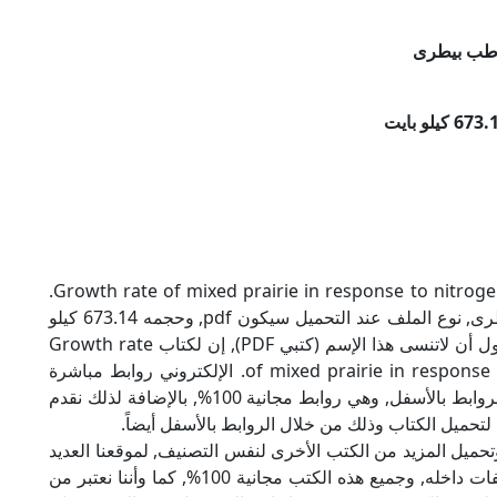
طب بيطرى
تحميل كتاب Growth rate of mixed prairie in response to nitrogen and phosphorus fertilization.
بصيغة PDF, وهو من ضمن تصنيف كتب طب بيطرى, نوع الملف عند التحميل سيكون pdf, وحجمه 673.14 كيلو
بايت, الملف متواجد على موقعنا (كتبي PDF), حاول أن لاتنسى هذا الإسم (كتبي PDF), إن لكتاب Growth rate
of mixed prairie in response to nitrogen and phosphorus fertilization. الإلكتروني روابط مباشرة
وكاملة مجانا, وبإمكانك تحميل الكتاب من خلال الروابط بالأسفل, وهي روابط مجانية 100%, بالإضافة لذلك نقدم
لتحميل الكتاب وذلك من خلال الروابط بالأسفل أيضاً.
تحميل المزيد من الكتب الأخرى لنفس التصنيف, لموقعنا العديد
من الكتب الإلكترونية, وتوجد به الكثير من التصنيفات داخله, وجميع هذه الكتب مجانية 100%, كما وأننا نعتبر من