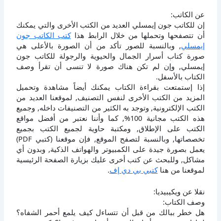
عن الكاتب:
إن للكاتب جون إيمسلي العديد من الكتب الأخرى والتي يمكنك
أن تتصفحها وتحملها من خلال الرابط هذا
كتب الكاتب جون
إيمسلي
, وبالنسبة للصور تأكد من أن الصورة بالأعلى هي
صورة كتاب أسرار الجمال والحيوية والرجولة للكاتب جون
إيمسلي, وإن لم تكن هناك صورة لا تنسى أن تقرأ وصف
الكتاب بالأسفل.
إذا إستمتعت بقراءة الكتاب يمكنك أيضاً مشاهدة وتحميل
المزيد من الكتب الأخرى لنفس التصنيف, لموقعنا العديد من
الكتب الإلكترونية, وتوجد به الكثير من التصنيفات داخله, وجميع
هذه الكتب مجانية 100%, كما وأننا نعتبر من أفضل مواقع
الكتب على الإطلاق, ومكتبة حاوية لجميع الكتب بجميع
تخصصاتها, وبالنسبة لتصفح الموقع, فإن موقعنا (كتبي PDF)
يعمل بصورة جيدة على الكمبيوتر والهواتف الذكية, وبدون أي
مشاكل, وللبحث عن كتب أخرى عليك بزيارة الصفحة الرئيسية
لموقعنا من هنا
كتبي بي دي إف
.
نقلا عن ويكيبيديا:
وصف الكتاب:
هل خطر ببالك من قبل أن تتساءل كيف يلمع أحمر الشفاه؟