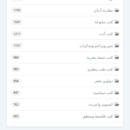
مقارنة أديان
1729
كتب متنوعة
1597
كتب أدب
1217
سير وتراجم ومذكرات
1157
كتب تنمية بشرية
984
كتب طب بيطرى
983
دواوين شعر
858
كتب سياسية
847
كمبيوتر وانترنت
762
كتب فلسفة ومنطق
665