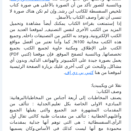
وبالنسبة للصور تأكد من أن الصورة بالأعلى هي صورة كتاب
تلخيص السفسطة للكاتب ابن رشد, وإن لم تكن هناك صورة لا
تنسى أن تقرأ وصف الكتاب بالأسفل.
إذا إستمتعت بقراءة الكتاب يمكنك أيضاً مشاهدة وتحميل
المزيد من الكتب الأخرى لنفس التصنيف, لموقعنا العديد من
الكتب الإلكترونية, وتوجد به الكثير من التصنيفات داخله, وجميع
هذه الكتب مجانية 100%, كما وأننا نعتبر من أفضل مواقع
الكتب على الإطلاق, ومكتبة حاوية لجميع الكتب بجميع
تخصصاتها, وبالنسبة لتصفح الموقع, فإن موقعنا (كتبي PDF)
يعمل بصورة جيدة على الكمبيوتر والهواتف الذكية, وبدون أي
مشاكل, وللبحث عن كتب أخرى عليك بزيارة الصفحة الرئيسية
لموقعنا من هنا
كتبي بي دي إف
.
نقلا عن ويكيبيديا:
وصف الكتاب:
يصنف المخاطبات إلى أربعة أجناس من المخاطباتالبرهانية:
المبادىء الاولى الخاصة بكل تعليم.الجدلية : تتألف من
المقدمات المشهورة عند الجميع والتى يقبلها الجميع
وأغلبهم.الخطابية : تتألف من مقدمات ظنية كالتى تقال أول
الرأى.السفسطائية : هى التى توهم أنها جدلية بمقدمات
محمودة مع أنها ليست كذلك فى الأساس.وكان يسميها