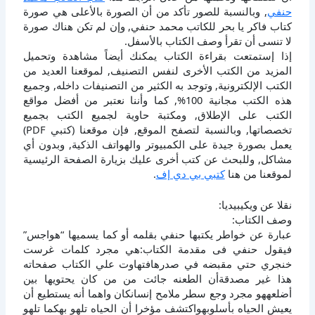
حنفي
, وبالنسبة للصور تأكد من أن الصورة بالأعلى هي صورة
كتاب فاكر يا بحر للكاتب محمد حنفي, وإن لم تكن هناك صورة
لا تنسى أن تقرأ وصف الكتاب بالأسفل.
إذا إستمتعت بقراءة الكتاب يمكنك أيضاً مشاهدة وتحميل
المزيد من الكتب الأخرى لنفس التصنيف, لموقعنا العديد من
الكتب الإلكترونية, وتوجد به الكثير من التصنيفات داخله, وجميع
هذه الكتب مجانية 100%, كما وأننا نعتبر من أفضل مواقع
الكتب على الإطلاق, ومكتبة حاوية لجميع الكتب بجميع
تخصصاتها, وبالنسبة لتصفح الموقع, فإن موقعنا (كتبي PDF)
يعمل بصورة جيدة على الكمبيوتر والهواتف الذكية, وبدون أي
مشاكل, وللبحث عن كتب أخرى عليك بزيارة الصفحة الرئيسية
لموقعنا من هنا
كتبي بي دي إف
.
نقلا عن ويكيبيديا:
وصف الكتاب:
عبارة عن خواطر يكتبها حنفي بقلمه أو كما يسميها “هواجس”
فيقول حنفي فى مقدمة الكتاب:هي مجرد كلمات غرست
خنجري حتي مقبضه في صدرهافتهاوت علي الكتاب صفحاته
هذا غير مصدقةأن الطعنه جائت من من كان يحتويها بين
أضلعههو مجرد وجع سطر ملامح إنسانكان واهما أنه يستطيع أن
يعيش الحياه بأسلوبهواكتشف مؤخرا أن الحياه تلهو بهكما تلهو