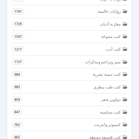
روايات عالمية
1797
مقارنة أديان
1729
كتب متنوعة
1597
كتب أدب
1217
سير وتراجم ومذكرات
1157
كتب تنمية بشرية
984
كتب طب بيطرى
983
دواوين شعر
859
كتب سياسية
847
كمبيوتر وانترنت
762
كتب فلسفة ومنطق
665