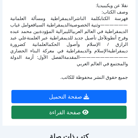
نقلا عن ويكيبيديا:
وصف الكتاب:
فهرسة الكتابكلمة الناشرالديمقراطية ومسألة العلمانية
——————وثنية الخصوصيةالديمقراطية السياقعوامل غياب
الديمقراطية في العالم العربيالليبرالية المؤودةبين محمد عبده
وفرح أنطونلأجل تأصيل جديد للديمقراطية عبر العلمنةعلي عبد
الرازق / الإسلام وأصول الحكمالعلمانية كضرورة
ديمقراطيةالإسلام والديمقراطية في معركة البناء الحضاري
——————————–المقدمةالفصل الأول: أزمة الدولة
والمجتمع في العالم العربي
جميع حقوق النشر محفوظة للكاتب.
صفحة التحميل
صفحة القراءة
كتب ذات صلة