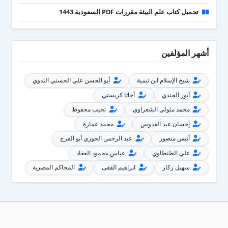
تحميل كتاب علم البيئة مقررات PDF السعودية 1443
أشهر المؤلفين
شيخ الإسلام ابن تيمية
أبو الحسن علي الحسني الندوي
أنور الجندي
أجاثا كريستي
محمد متولي الشعراوي
نجيب محفوظ
إحسان عبد القدوس
محمد عمارة
أنيس منصور
عبد الرحمن الجوزي أبو الفرج
علي الطنطاوي
عباس محمود العقاد
سهيل زكار
ابراهيم الفقى
المحاكم المصرية